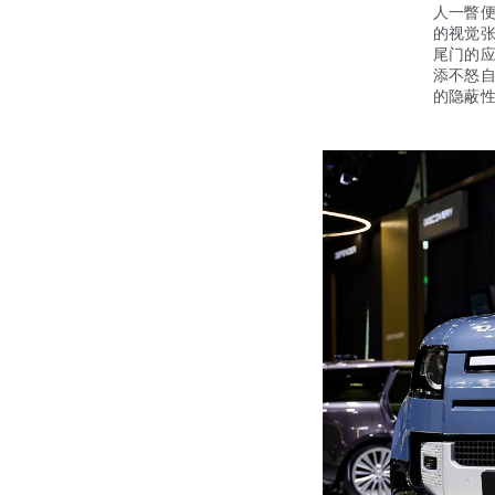
人一瞥
的视觉
尾门的应
添不怒
的隐蔽