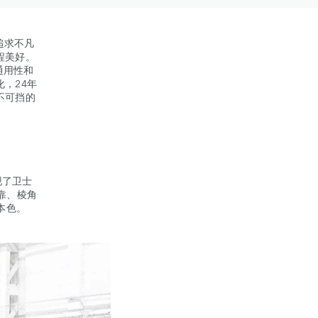
追求不凡
程美好。
通用性和
，24年
不可挡的
现了卫士
靠、棱角
本色。