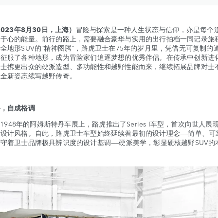
23年8月30日，上海）
冒险与探索是一种人生状态与信仰，亦是每个
动于心的能量。前行的路上，需要融合豪华与实用的出行拍档一同记录旅
全地形SUV的“精神图腾”，路虎卫士在75年的岁月里，凭借无可复制的
征服了各种地形，成为冒险家们追逐梦想的优秀伴侣。在传承中创新进化
卫士携更出众的硬派造型、多功能性和越野性能而来，继续拓展品牌对士
以全新姿态续写越野传奇。
格，自成格调
8年的阿姆斯特丹车展上，路虎推出了Series I车型，首次向世人展
设计风格。自此，路虎卫士车型始终延续着最初的设计理念——简单、可
守着卫士品牌极具辨识度的设计基调——硬派美学，彰显硬核越野SUV的