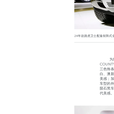
24年款路虎卫士配备矩阵式
为致敬经
COUN
三色饰条
白、澳
美感；加
车型的外
陨石黑
代美感