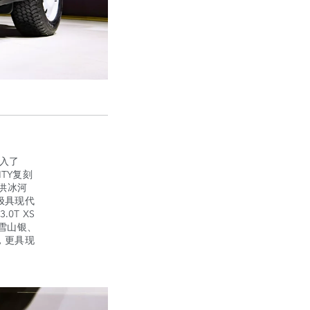
引入了
TY复刻
供冰河
极具现代
0T XS
雪山银、
，更具现