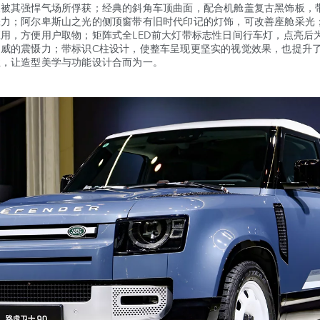
便被其强悍气场所俘获；经典的斜角车顶曲面，配合机舱盖复古黑饰板，
张力；阿尔卑斯山之光的侧顶窗带有旧时代印记的灯饰，可改善座舱采光
用，方便用户取物；矩阵式全LED前大灯带标志性日间行车灯，点亮后
自威的震慑力；带标识C柱设计，使整车呈现更坚实的视觉效果，也提升
性，让造型美学与功能设计合而为一。