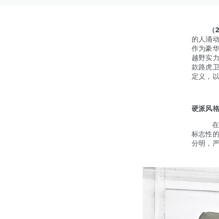
（20
的人涌
作为豪华
越野实力
款路虎
定义，
硬派风
在194
标志性的
分明，严