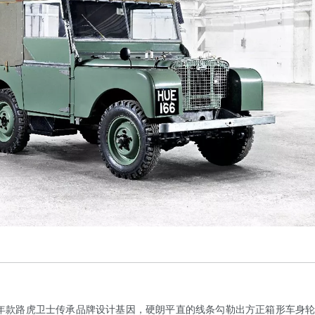
款路虎卫士传承品牌设计基因，硬朗平直的线条勾勒出方正箱形车身轮