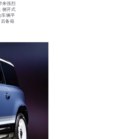
带来强烈
；侧开式
为车辆平
了后备箱