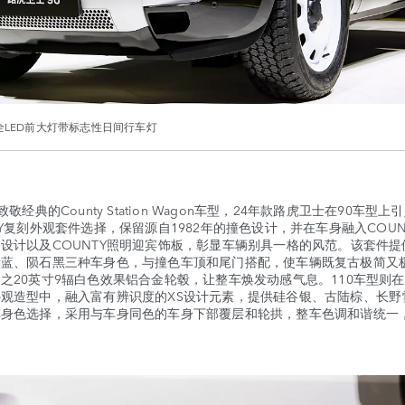
全LED前大灯带标志性日间行车灯
典的County Station Wagon车型，24年款路虎卫士在90车型上
TY复刻外观套件选择，保留源自1982年的撞色设计，并在车身融入COUN
设计以及COUNTY照明迎宾饰板，彰显车辆别具一格的风范。该套件提
新蓝、陨石黑三种车身色，与撞色车顶和尾门搭配，使车辆既复古极简又
之20英寸9辐白色效果铝合金轮毂，让整车焕发动感气息。110车型则在3.
观造型中，融入富有辨识度的XS设计元素，提供硅谷银、古陆棕、长野
车身色选择，采用与车身同色的车身下部覆层和轮拱，整车色调和谐统一
。