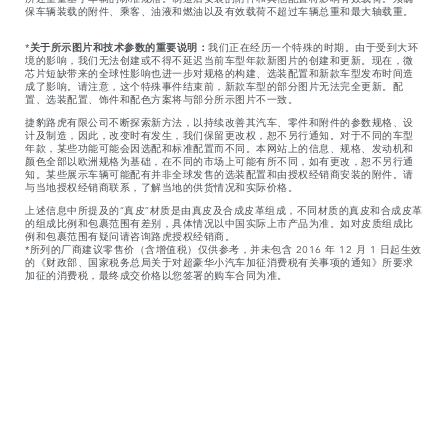
保车辆装载的附件、乘客、油液和燃油以及有效载荷不超过车辆总重和最大轴载重。
*
关于所示图片和技术参数的重要说明：
我们正在经历一个特殊的时期。由于受到大环
境的影响，我们无法创建或不得不延迟当前车型年款新图片的创建和更新。现在，微
芯片短缺带来的全球性影响也进一步对规格的构建、选装配置和新款车型发布时间造
成了影响。请注意，这个特殊事件结束前，新款车型的部分图片无法完全更新。配
置、选装配置、饰件和配色方案将与部分所示图片不一致。
捷豹路虎有限公司不断探索新方法，以持续改善其汽车、零件和附件的参数规格、设
计及制造，因此，改变时有发生，我们保留更改权，恕不另行通知。对于不同的车型
年款，某些功能可能会因选配和标准配置而不同。本网站上的信息、规格、发动机和
颜色全部以欧洲规格为基础，在不同的市场上可能有所不同，如有更改，恕不另行通
知。某些展示车辆可能配有并非全球发售的选装配置和由授权经销商安装的附件。请
与当地授权经销商联系，了解当地的供货情况和实际价格。
上述信息中所提及的“真皮”材质是由真皮及合成皮革组成，不同材质的真皮和合成皮革
的组成比例和包裹范围有差别，具体情况以中国实际上市产品为准。如对皮质组成比
例和包裹范围有疑问请咨询路虎授权经销商。
*所列的厂商建议零售价（含增值税）仅供参考，并未包含 2016 年 12 月 1 日起生效
的《财政部、国家税务总局关于对超豪华小汽车加征消费税有关事项的通知》所要求
加征的消费税，最终成交价格以您签署的购车合同为准。