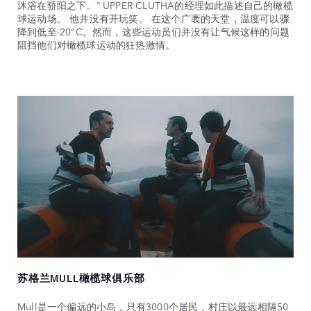
沐浴在骄阳之下。” UPPER CLUTHA的经理如此描述自己的橄榄
球运动场。 他并没有开玩笑。 在这个广袤的天堂，温度可以骤
降到低至-20°C。然而，这些运动员们并没有让气候这样的问题
阻挡他们对橄榄球运动的狂热激情。
苏格兰MULL橄榄球俱乐部
Mull是一个偏远的小岛，只有3000个居民，村庄以最远相隔50