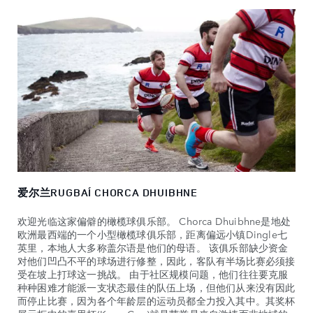
爱尔兰RUGBAÍ CHORCA DHUIBHNE
欢迎光临这家偏僻的橄榄球俱乐部。 Chorca Dhuibhne是地处
欧洲最西端的一个小型橄榄球俱乐部，距离偏远小镇Dingle七
英里，本地人大多称盖尔语是他们的母语。 该俱乐部缺少资金
对他们凹凸不平的球场进行修整，因此，客队有半场比赛必须接
受在坡上打球这一挑战。 由于社区规模问题，他们往往要克服
种种困难才能派一支状态最佳的队伍上场，但他们从来没有因此
而停止比赛，因为各个年龄层的运动员都全力投入其中。其奖杯