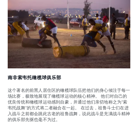
南非索韦托橄榄球俱乐部
这个著名的前黑人居住区的橄榄球队伍把他们的身心倾注于每一
场比赛，极致地展现了橄榄球运动的核心精神。 他们对自己的
优良传统和橄榄球运动感到自豪，并通过他们亲切地称之为“索
韦托战舞”的方式将二者融合在一起。 在过去，祖鲁斗士们在进
入战斗之前都会跳此古老的祖鲁战舞，说此战斗是充满战斗精神
的俱乐部先驱也毫不为过。