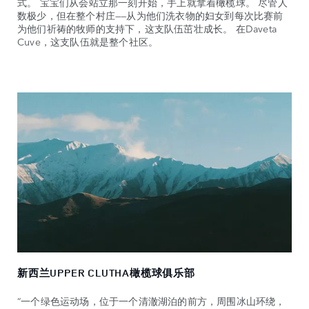
式。 宝宝们从会站立那一刻开始，手上就拿着橄榄球。 尽管人
数极少，但在整个村庄——从为他们洗衣物的妇女到每次比赛前
为他们祈祷的牧师的支持下，这支队伍茁壮成长。 在Daveta
Cuve，这支队伍就是整个社区。
新西兰UPPER CLUTHA橄榄球俱乐部
“一个绿色运动场，位于一个清澈湖泊的前方，周围冰山环绕，