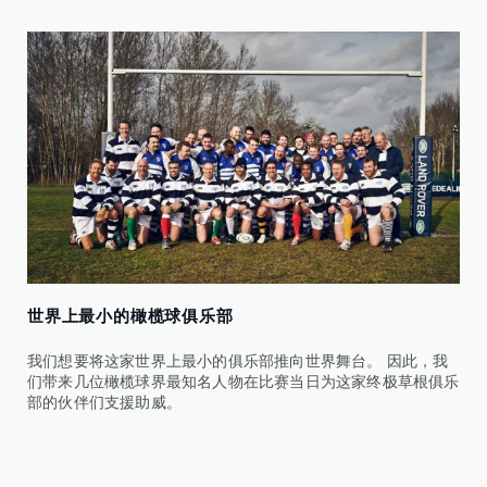
世界上最小的橄榄球俱乐部
我们想要将这家世界上最小的俱乐部推向世界舞台。 因此，我
们带来几位橄榄球界最知名人物在比赛当日为这家终极草根俱乐
部的伙伴们支援助威。