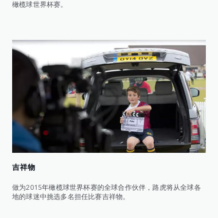
橄榄球世界杯赛。
吉祥物
做为2015年橄榄球世界杯赛的全球合作伙伴，路虎将从全球各
地的球迷中挑选多名担任比赛吉祥物。