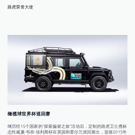
路虎荣誉大使
橄榄球世界杯巡回赛
继历经15个国家的“探索偏僻之旅”活动后，定制的路虎卫士携标
志性威廉·韦布·埃利斯杯在英国和爱尔兰巡回展出，迎接2015年