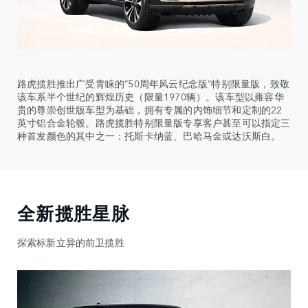
路虎揽胜推出广受青睐的“50周年风云纪念版”特别限量版，致敬
该车系半个世纪的辉煌历史（限量1970辆）。该车型以雍容华
贵的尊崇创世版车型为基础，拥有专属的内饰细节和定制的22
英寸铝合金轮毂。路虎揽胜特别限量版专享客户甚至可以指定三
种首发颜色的其中之一：托斯卡纳蓝、巴哈马金或达沃斯白。
全新揽胜星脉
探索标新立异的前卫揽胜