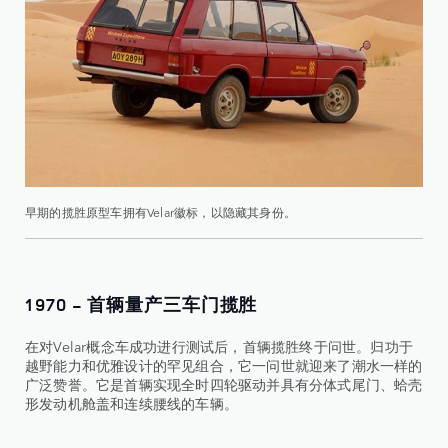
早期的揽胜原型车拥有Velar徽标，以隐藏其身份。
1970 - 首辆量产三车门揽胜
在对Velar概念车成功进行测试后，首辆揽胜终于问世。归功于
越野能力和优雅设计的罕见组合，它一问世就迎来了潮水一样的
广泛赞誉。它是首辆实现全时四轮驱动并具有分体式尾门、蛤壳
形发动机舱盖和连续腰线的车辆。