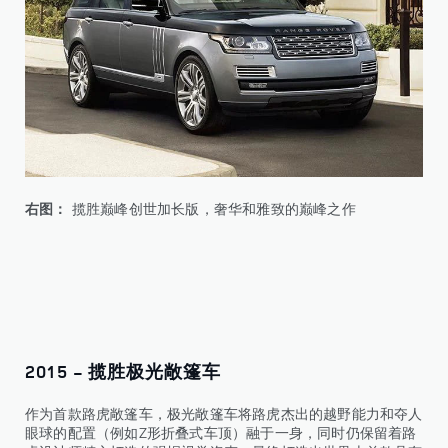
右图：
揽胜巅峰创世加长版，奢华和雅致的巅峰之作
2015 - 揽胜极光敞篷车
作为首款路虎敞篷车，极光敞篷车将路虎杰出的越野能力和夺人
眼球的配置（例如Z形折叠式车顶）融于一身，同时仍保留着路