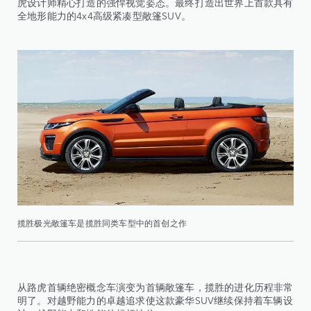
虎设计师精心打造的强悍视觉姿态。最终打造出世界上首款具有
全地形能力的4x4高级紧凑型敞篷SUV。
揽胜极光敞篷车是揽胜同类车型中的首创之作
从路虎首辆绝密概念车演变为首辆敞篷车，揽胜的进化历程非常
明了。对越野能力的卓越追求使这款豪华SUV继续保持着车辆设