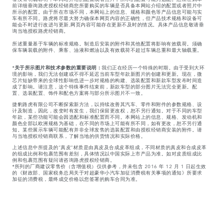
前详细垂询路虎授权经销商您所要购买的车辆是否具备本网站介绍的配置或者照片中
所示的配置。由于所在市场不同，本网站上的信息、规格和颜色等产品信息可能与实
车有所不同。路虎将尽最大努力确保本网页内容的正确性，但产品技术规格和设备可
能会不时进行改进与更新,网页内容可能存在更新不及时的情况。具体产品信息敬请垂
询当地授权路虎经销商。
所述重量基于车辆的标准规格。制造后安装的附件和其他配置将影响有效载荷。须确
保车辆装载的附件、乘客、油液和燃油以及有效载荷不超过车辆总重和最大轴载重。
*
关于所示图片和技术参数的重要说明：
我们正在经历一个特殊的时期。由于受到大环
境的影响，我们无法创建或不得不延迟当前车型年款新图片的创建和更新。现在，微
芯片短缺带来的全球性影响也进一步对规格的构建、选装配置和新款车型发布时间造
成了影响。请注意，这个特殊事件结束前，新款车型的部分图片无法完全更新。配
置、选装配置、饰件和配色方案将与部分所示图片不一致。
捷豹路虎有限公司不断探索新方法，以持续改善其汽车、零件和附件的参数规格、设
计及制造，因此，改变时有发生，我们保留更改权，恕不另行通知。对于不同的车型
年款，某些功能可能会因选配和标准配置而不同。本网站上的信息、规格、发动机和
颜色全部以欧洲规格为基础，在不同的市场上可能有所不同，如有更改，恕不另行通
知。某些展示车辆可能配有并非全球发售的选装配置和由授权经销商安装的附件。请
与当地授权经销商联系，了解当地的供货情况和实际价格。
上述信息中所提及的“真皮”材质是由真皮及合成皮革组成，不同材质的真皮和合成皮革
的组成比例和包裹范围有差别，具体情况以中国实际上市产品为准。如对皮质组成比
例和包裹范围有疑问请咨询路虎授权经销商。
*所列的厂商建议零售价（含增值税）仅供参考，并未包含 2016 年 12 月 1 日起生效
的《财政部、国家税务总局关于对超豪华小汽车加征消费税有关事项的通知》所要求
加征的消费税，最终成交价格以您签署的购车合同为准。