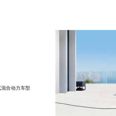
式混合动力车型