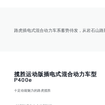
路虎插电式混合动力车系蓄势待发，从岩石山路
揽胜运动版插电式混合动力车型
P400e
十足动能魅力的路虎揽胜