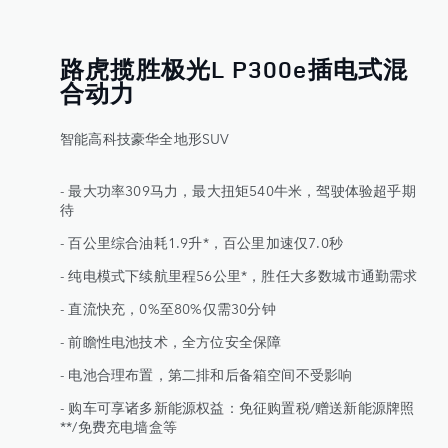
路虎揽胜极光L P300e插电式混
合动力
智能高科技豪华全地形SUV
- 最大功率309马力，最大扭矩540牛米，驾驶体验超乎期
待
- 百公里综合油耗1.9升*，百公里加速仅7.0秒
- 纯电模式下续航里程56公里*，胜任大多数城市通勤需求
- 直流快充，0%至80%仅需30分钟
- 前瞻性电池技术，全方位安全保障
- 电池合理布置，第二排和后备箱空间不受影响
- 购车可享诸多新能源权益：免征购置税/赠送新能源牌照
**/免费充电墙盒等