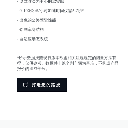
- 以驾驶员为中心的驾驶舱
- 0-100公里/小时加速时间仅需6.7秒*
- 出色的公路驾驶性能
- 铝制车身结构
- 自适应动态系统
*所示数据按照现行版本欧盟相关法规规定的测量方法获
得，仅供参考。数据并非以个别车辆为基准，不构成产品
报价的组成部分。
打造您的路虎