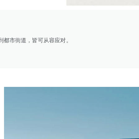
到都市街道，皆可从容应对。